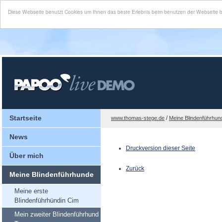
Diese Webseite benutzt Cookies um Ihnen das beste Erlebnis beim benutzen der Webseite 
Startseite
/
www.thomas-stege.de
Meine Blindenführhun
News
Druckversion dieser Seite
Über mich
Zurück
Meine Blindenführhunde
Meine erste
Blindenführhündin Cim
Mein zweiter Blindenführhund